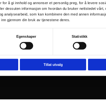
 for å gi innhold og annonser et personlig preg, for å levere sos
deler dessuten informasjon om hvordan du bruker nettstedet vårt,
og analysearbeid, som kan kombinere den med annen informasjon d
 inn gjennom din bruk av tjenestene deres.
Egenskaper
Statistikk
kt oss
Åpningstider
416 90 805
Mandag - Fredag
07:1
eristningen.barnehage@ebnett
Tillat utvalg