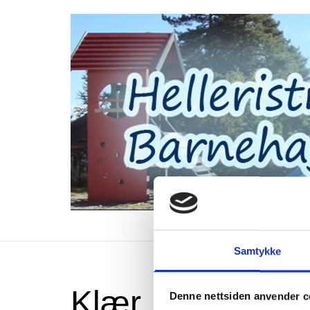
Hjem
Samtykke
Klær
Denne nettsiden anvender c