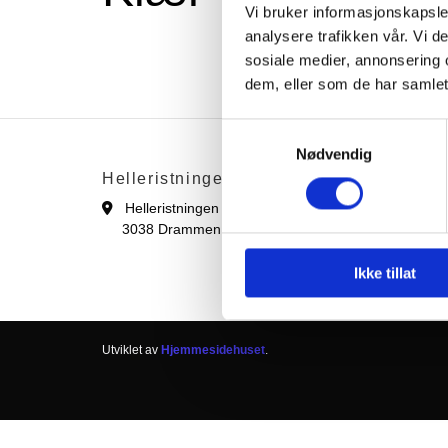
Vi bruker informasjonskapsler
analysere trafikken vår. Vi 
sosiale medier, annonsering 
dem, eller som de har samlet
Samtykkevalg
Nødvendig
Helleristningen Barnehage
Konta
Helleristningen 45
+47 


3038 Drammen
hell

.no
Ikke tillat
Utviklet av
Hjemmesidehuset
.