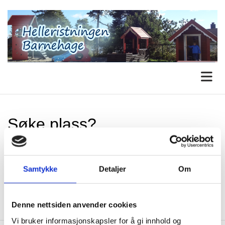
Søke plass?
Ønsker du å søke plass, finner du
søknadsskjema ved å gå inn på
Samtykke
Detaljer
Om
nettsidene til Drammen kommune.
Denne nettsiden anvender cookies
Vi bruker informasjonskapsler for å gi innhold og