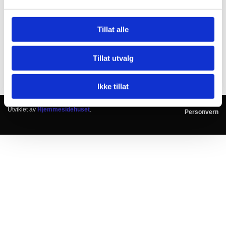
Tillat alle
Tillat utvalg
Ikke tillat
Utviklet av
Hjemmesidehuset
.
Personvern