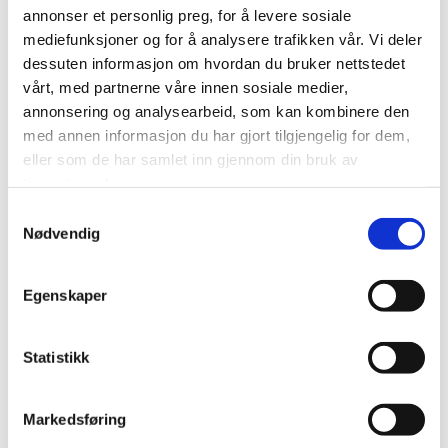
annonser et personlig preg, for å levere sosiale
mediefunksjoner og for å analysere trafikken vår. Vi deler
Helleristningen Barnehage
dessuten informasjon om hvordan du bruker nettstedet
Helleristningen 45

vårt, med partnerne våre innen sosiale medier,
3038 Drammen
annonsering og analysearbeid, som kan kombinere den
med annen informasjon du har gjort tilgjengelig for dem,
Kontakt oss
eller som de har samlet inn gjennom din bruk av
tjenestene deres.
+47 416 90 805

helleristningen.barnehage@ebnett.no

Samtykkevalg
Nødvendig
Åpningstider
Mandag - Fredag
07:15 - 16:45
Egenskaper
Statistikk
Markedsføring